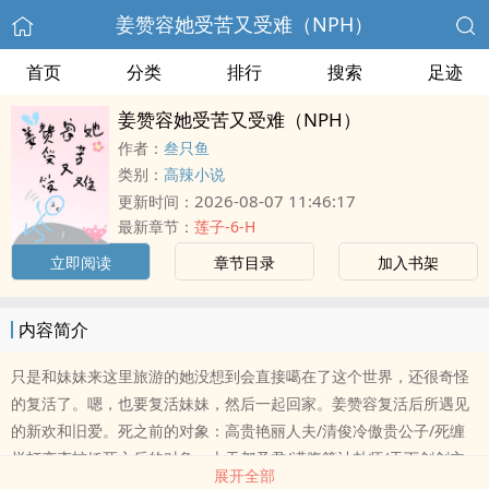
姜赞容她受苦又受难（NPH）
首页
分类
排行
搜索
足迹
姜赞容她受苦又受难（NPH）
作者：
叁只鱼
类别：
高辣小说
2026-08-07 11:46:17
更新时间：
最新章节：
莲子-6-H
立即阅读
章节目录
加入书架
内容简介
只是和妹妹来这里旅游的她没想到会直接噶在了这个世界，还很奇怪
的复活了。嗯，也要复活妹妹，然后一起回家。姜赞容复活后所遇见
的新欢和旧爱。死之前的对象：高贵艳丽人夫/清俊冷傲贵公子/死缠
烂打变态蛇妖死之后的对象：上天都圣君/满腹算计卦师/天下剑剑主
展开全部
等等