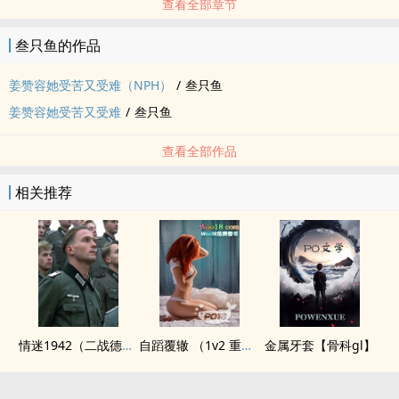
查看全部章节
叁只鱼的作品
姜赞容她受苦又受难（NPH）
/
叁只鱼
姜赞容她受苦又受难
/
叁只鱼
查看全部作品
相关推荐
情迷1942（二战德国）
自蹈覆辙 （1v2 重生）
金属牙套【骨科gl】