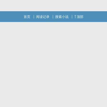
道，在他的字典里，老是动手动脚实在惹人无奈的人，也叫老实人。?
本站提示：各位书友要是觉得《老实人（1v1 H）》还不错的话请不
首页
阅读记录
搜索小说
顶部
要忘记向您QQ群和微博里的朋友推荐哦！