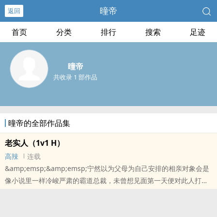
曈帝
返回
首页
分类
排行
搜索
足迹
曈帝
共收录 1 部作品
曈帝的全部作品集
老实人（1v1 H）
高辣
连载
&amp;emsp;&amp;emsp;宁然以为父母为自己安排的相亲对象会是
像小说里一样冷峻严肃的霸道总裁，未曾想见面第一天便对此人打上
另一个极端刻板印象标签：聂取麟此人风趣幽默，谦逊有礼，然而长
得却一副狐狸精样，绝对是个渣男！? 对于宁然的以貌取人，聂取麟
只是笑了笑，客气的说：宁小姐，我是个老实人。? 后来宁然才知