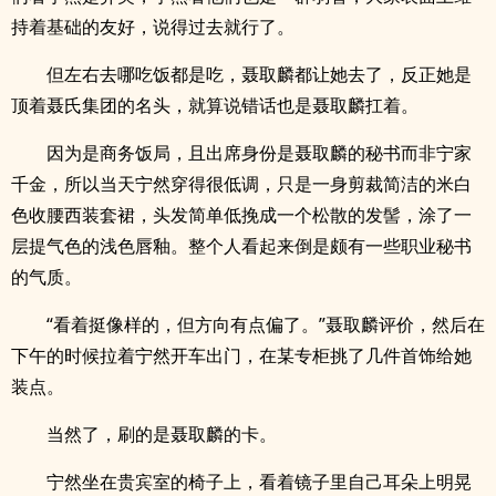
持着基础的友好，说得过去就行了。
但左右去哪吃饭都是吃，聂取麟都让她去了，反正她是
顶着聂氏集团的名头，就算说错话也是聂取麟扛着。
因为是商务饭局，且出席身份是聂取麟的秘书而非宁家
千金，所以当天宁然穿得很低调，只是一身剪裁简洁的米白
色收腰西装套裙，头发简单低挽成一个松散的发髻，涂了一
层提气色的浅色唇釉。整个人看起来倒是颇有一些职业秘书
的气质。
“看着挺像样的，但方向有点偏了。”聂取麟评价，然后在
下午的时候拉着宁然开车出门，在某专柜挑了几件首饰给她
装点。
当然了，刷的是聂取麟的卡。
宁然坐在贵宾室的椅子上，看着镜子里自己耳朵上明晃