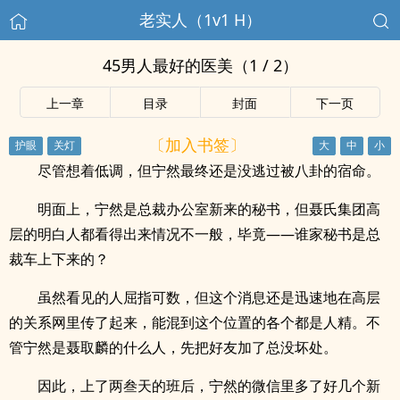
老实人（1v1 H）
45男人最好的医美（1 / 2）
上一章
目录
封面
下一页
〔加入书签〕
尽管想着低调，但宁然最终还是没逃过被八卦的宿命。
明面上，宁然是总裁办公室新来的秘书，但聂氏集团高
层的明白人都看得出来情况不一般，毕竟——谁家秘书是总
裁车上下来的？
虽然看见的人屈指可数，但这个消息还是迅速地在高层
的关系网里传了起来，能混到这个位置的各个都是人精。不
管宁然是聂取麟的什么人，先把好友加了总没坏处。
因此，上了两叁天的班后，宁然的微信里多了好几个新