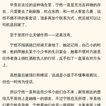
毕竟在去过的这种场合里，宁然一直是充当吉祥物的存
在，只需要去了刷刷脸，吃点东西，和一些人客套几番，说
些不痛不痒的客套话，顶多再加个联系方式，然后就可以让
司机送回家了。
至于发挥什么关键作用——还真没有。
宁然不闯祸就已经谢天谢地了。她还记得，自己小的时
候，爸妈带她去某个小少爷的生日宴会，她看不惯对方故意
往侍者身上倒红酒欺负人的行径，反手扣了一盘菜在对方头
上。
虽然最后被强行和稀泥，说成是小孩子不懂事闹着玩，
但也一时传为佳话。
所以宁然一直和这些少爷小姐们合不来，家世相近的楚
瑄几乎算得上是她唯一的朋友。不过宁然也无所谓，毕竟他
们看宁然是异类，宁然看他们也是一群弱智，大家表面上维