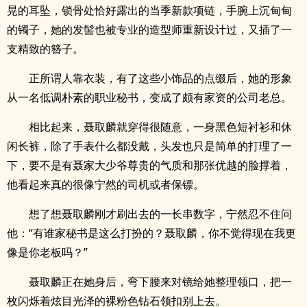
晃的耳坠，锁骨处恰好露出的当季新款项链，手腕上沉甸甸
的镯子，她的发髻也被专业的造型师重新设计过，又插了一
支精致的簪子。
正所谓人靠衣装，有了这些小饰品的点缀后，她的形象
从一名低调朴素的职业秘书，变成了颇有家资的公司老总。
相比起来，聂取麟就穿得很随意，一身黑色短衬衫和休
闲长裤，除了手表什么都没戴，头发也只是简单的打理了一
下，要不是有聂家大少爷尊贵的气质和那张优越的脸撑着，
他看起来真的很像宁然的司机或者保镖。
想了想聂取麟刚才刷出去的一长串数字，宁然忍不住问
他：“有谁家秘书是这么打扮的？聂取麟，你不觉得现在我更
像是你老板吗？”
聂取麟正在她身后，弯下腰来对镜给她整理领口，把一
枚闪烁着炫目光泽的裸粉色钻石领扣别上去。