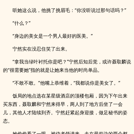
听她这么说，他挑了挑眉毛：“你没听说过那句话吗？”
“什么？”
“身边的美女是一个男人最好的医美。”
宁然实在没忍住笑了出来。
“拿我当绿叶衬托你是吧？”宁然后知后觉，或许聂取麟说
的“很需要她”指的就是让她来当他的时尚单品。
“不敢不敢。”他嘴上恭维着，“我都说你是美女了。”
饭局的地点选在某星级酒店的顶楼包厢，因为下午出来
买东西，聂取麟和宁然来得早，两人到了地方后坐了一会
儿，其他人才陆续到齐。宁然赶紧起身迎接，做足秘书的姿
态。
她偷偷看了一眼，被侍者领进来、走在最前边的两个都