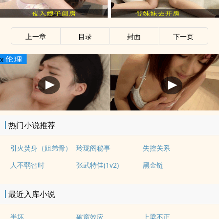
上一章
目录
封面
下一页
x
热门小说推荐
引火焚身（姐弟骨）
玲珑阁秘事
失控关系
人不弱智时
张武特佳(1v2)
黑金链
最近入库小说
半坏
破窗效应
上梁不正