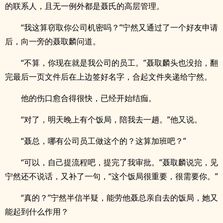
的联系人，且无一例外都是聂氏的高层管理。
“我这算窃取你公司机密吗？”宁然又通过了一个好友申请
后，向一旁的聂取麟问道。
“不算，你现在就是我公司的员工。”聂取麟头也没抬，翻
完最后一页文件后在上边签好名字，合起文件夹递给宁然。
他的伤口愈合得很快，已经开始结痂。
“对了，明天晚上有个饭局，陪我去一趟。”他又说。
“聂总，哪有公司员工做这个的？这算加班吧？”
“可以，自己提流程吧，提完了我审批。”聂取麟说完，见
宁然还不说话，又补了一句，“这个饭局很重要，很需要你。”
“真的？”宁然半信半疑，能劳他聂总亲自去的饭局，她又
能起到什么作用？